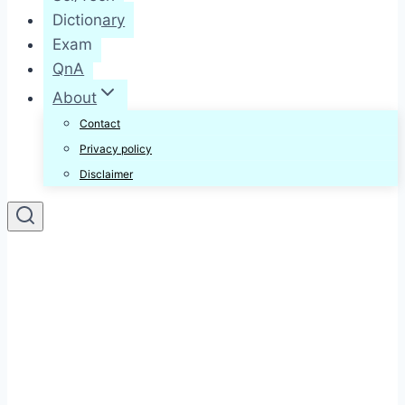
Dictionary
Exam
QnA
About
Contact
Privacy policy
Disclaimer