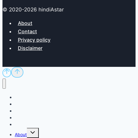
© 2020-2026 hindiAstar
About
Contact
Privacy policy
Disclaimer
Home
Sci/Tech
Dictionary
Exam
QnA
Toggle
About
child