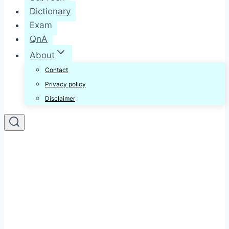
Dictionary
Exam
QnA
About
Contact
Privacy policy
Disclaimer