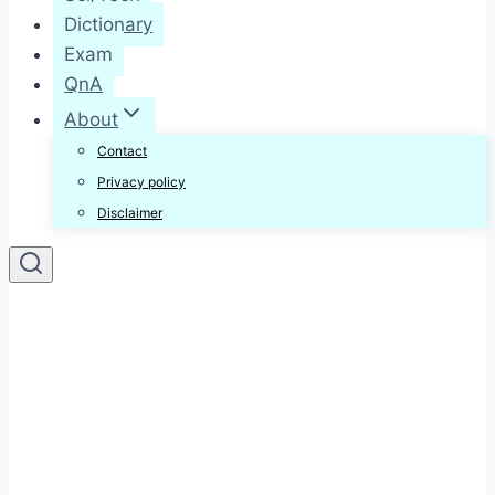
Dictionary
Exam
QnA
About
Contact
Privacy policy
Disclaimer