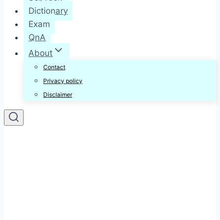
Dictionary
Exam
QnA
About
Contact
Privacy policy
Disclaimer