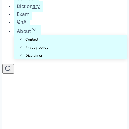
Dictionary
Exam
QnA
About
Contact
Privacy policy
Disclaimer