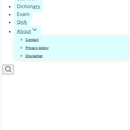
Dictionary
Exam
QnA
About
Contact
Privacy policy
Disclaimer