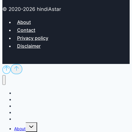
© 2020-2026 hindiAstar
About
Contact
Privacy policy
Disclaimer
Home
Sci/Tech
Dictionary
Exam
QnA
Toggle
About
child