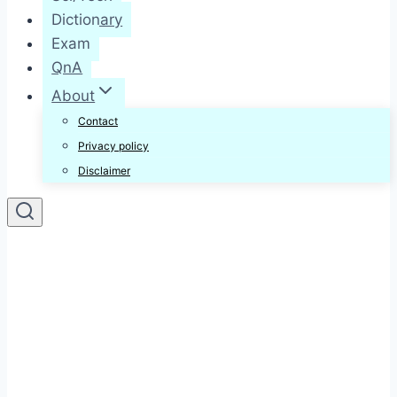
Dictionary
Exam
QnA
About
Contact
Privacy policy
Disclaimer