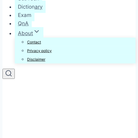
Dictionary
Exam
QnA
About
Contact
Privacy policy
Disclaimer