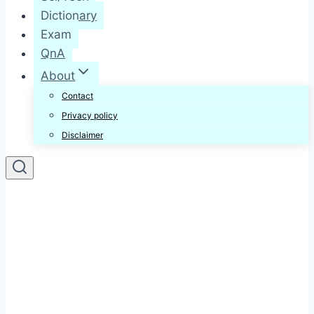
Dictionary
Exam
QnA
About
Contact
Privacy policy
Disclaimer