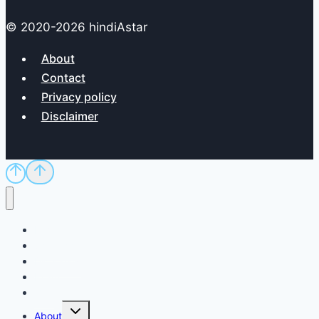
© 2020-2026 hindiAstar
About
Contact
Privacy policy
Disclaimer
Home
Sci/Tech
Dictionary
Exam
QnA
Toggle
About
child