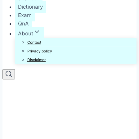
Dictionary
Exam
QnA
About
Contact
Privacy policy
Disclaimer