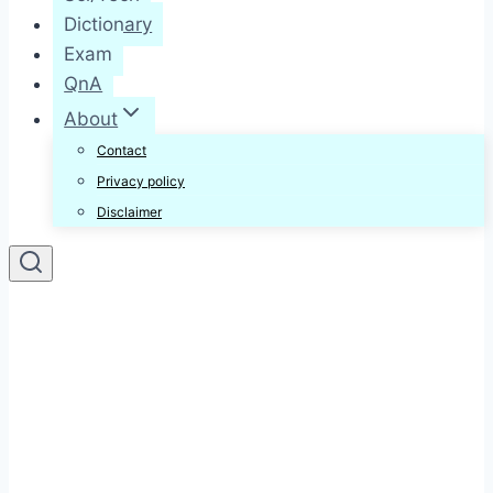
Dictionary
Exam
QnA
About
Contact
Privacy policy
Disclaimer