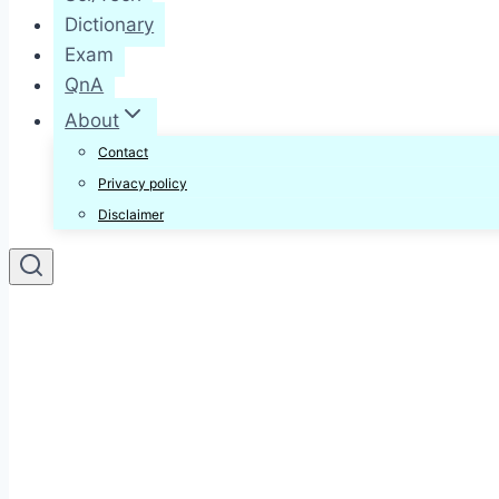
Dictionary
Exam
QnA
About
Contact
Privacy policy
Disclaimer