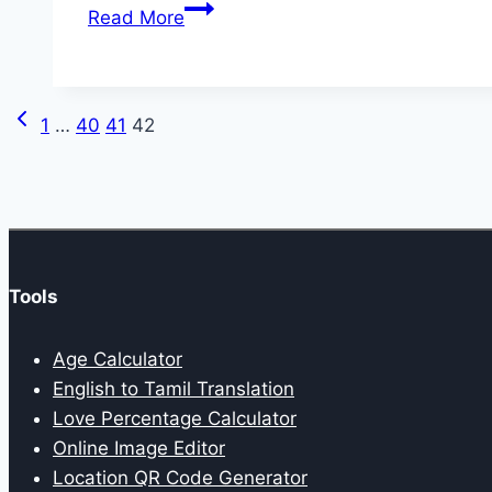
कालीबंगा
Read More
हड़प्पा
स्थल
इनमें
Previous
Page
1
…
40
41
42
से
Page
किस
navigation
राज्य
में
स्थित
है?
Tools
Age Calculator
English to Tamil Translation
Love Percentage Calculator
Online Image Editor
Location QR Code Generator