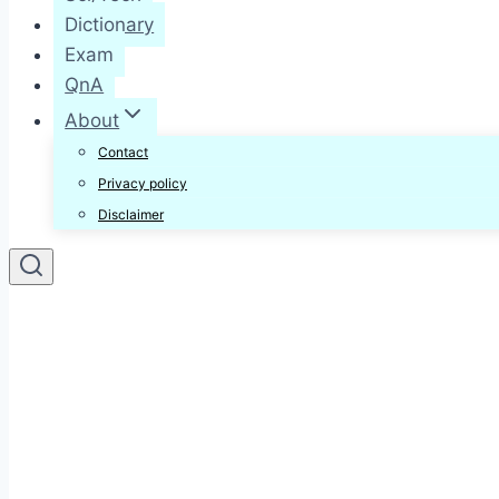
Dictionary
Exam
QnA
About
Contact
Privacy policy
Disclaimer