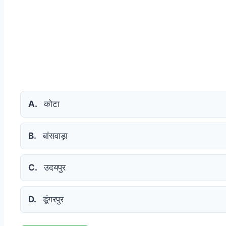
A.
कोटा
B.
बांसवाड़ा
C.
उदयपुर
D.
डूंगरपुर