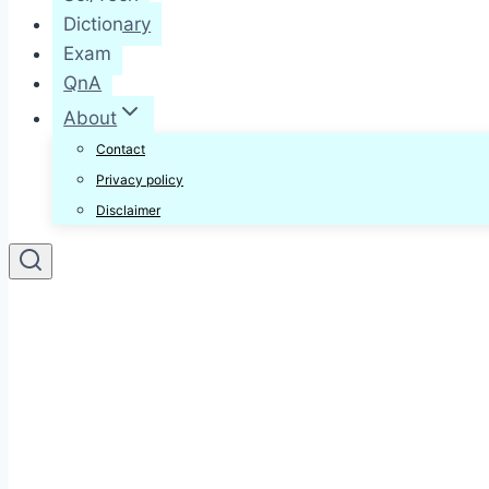
Dictionary
Exam
QnA
About
Contact
Privacy policy
Disclaimer