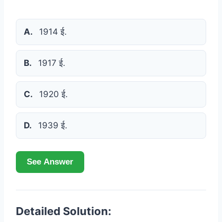
A.
1914 ई.
B.
1917 ई.
C.
1920 ई.
D.
1939 ई.
See Answer
Detailed Solution: