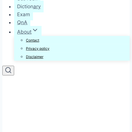
Dictionary
Exam
QnA
About
Contact
Privacy policy
Disclaimer