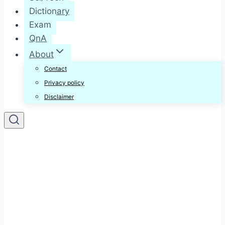
Dictionary
Exam
QnA
About
Contact
Privacy policy
Disclaimer