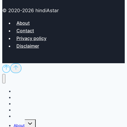
© 2020-2026 hindiAstar
About
Contact
Privacy policy
Disclaimer
Home
Sci/Tech
Dictionary
Exam
QnA
Toggle
About
child