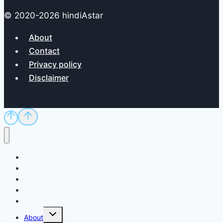
© 2020-2026 hindiAstar
About
Contact
Privacy policy
Disclaimer
Home
Sci/Tech
Dictionary
Exam
QnA
Toggle
About
child