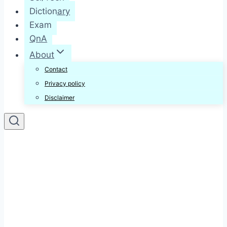
Dictionary
Exam
QnA
About
Contact
Privacy policy
Disclaimer