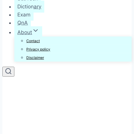
Dictionary
Exam
QnA
About
Contact
Privacy policy
Disclaimer