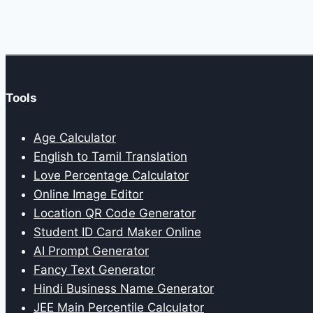
Page
Page
Firewall
navigation
बंद
हो
तो
क्या
Tools
हो
सकता
Age Calculator
है?
English to Tamil Translation
Love Percentage Calculator
Online Image Editor
Location QR Code Generator
Student ID Card Maker Online
AI Prompt Generator
Fancy Text Generator
Hindi Business Name Generator
JEE Main Percentile Calculator