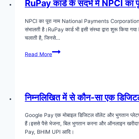
RuPay कार्ड के संदर्भ में NPCI का पूर
है?
NPCI का पूरा नाम National Payments Corporation of In
संभालती है।RuPay कार्ड भी इसी संस्था द्वारा शुरू किया
चलाती है, जिनसे…
RuPay
Read More
कार्ड
के
संदर्भ
में
NPCI
निम्नलिखित में से कौन-सा एक डिजिट
का
पूर्ण
Google Pay एक मोबाइल डिजिटल वॉलेट और भुगतान प्लेटफ़ॉर्
रूप
हैं।इससे पैसे भेजना, बिल भुगतान करना और ऑनलाइन खरी
क्या
Pay, BHIM UPI आदि।
है?