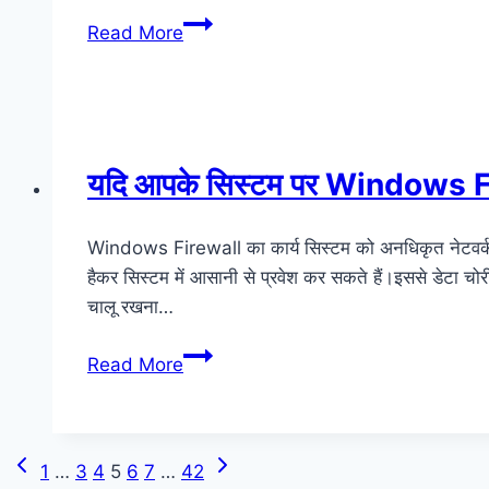
निम्नलिखित
Read More
में
से
कौन-
सा
एक
यदि आपके सिस्टम पर Windows Fire
डिजिटल
वॉलेट
Windows Firewall का कार्य सिस्टम को अनधिकृत नेटवर्क 
का
हैकर सिस्टम में आसानी से प्रवेश कर सकते हैं।इससे डेटा चो
उदाहरण
चालू रखना…
है?
यदि
Read More
आपके
सिस्टम
पर
Previous
Next
Page
1
…
3
4
5
6
7
…
42
Windows