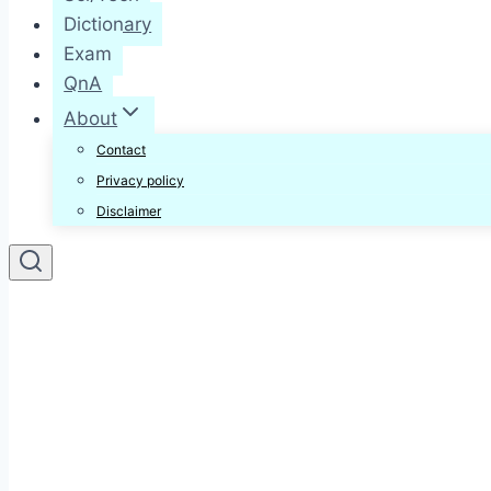
Dictionary
Exam
QnA
About
Contact
Privacy policy
Disclaimer