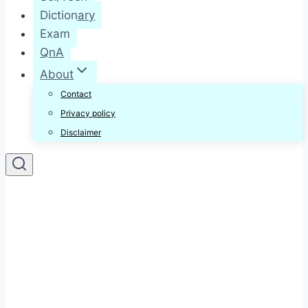
Dictionary
Exam
QnA
About
Contact
Privacy policy
Disclaimer