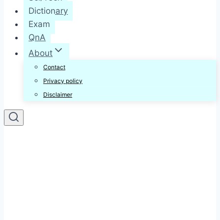
Dictionary
Exam
QnA
About
Contact
Privacy policy
Disclaimer