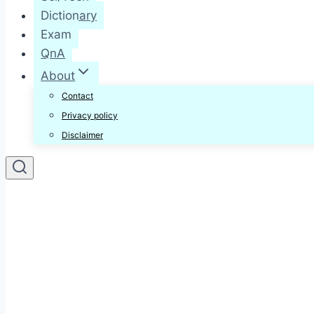
Dictionary
Exam
QnA
About
Contact
Privacy policy
Disclaimer