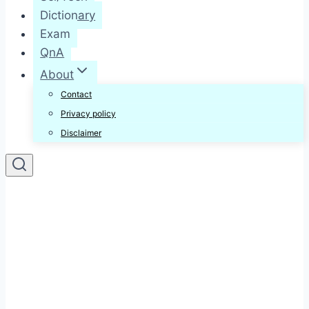
Dictionary
Exam
QnA
About
Contact
Privacy policy
Disclaimer