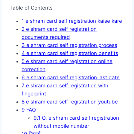
Table of Contents
1
e shram card self registration kaise kare
2
e shram card self registration
documents required
3
e shram card self registration process
4
e shram card self registration benefits
5
e shram card self registration online
correction
6
e shram card self registration last date
7
e shram card self registration with
fingerprint
8
e shram card self registration youtube
9
FAQ
9.1
Q. e shram card self registration
without mobile number
10
निष्कर्ष