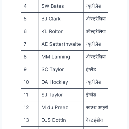
4
SW Bates
न्यूज़ीलैंड
200
5
BJ Clark
ऑस्ट्रेलिया
199
6
KL Rolton
ऑस्ट्रेलिया
199
7
AE Satterthwaite
न्यूज़ीलैंड
200
8
MM Lanning
ऑस्ट्रेलिया
2011
9
SC Taylor
इंग्लैंड
1998
10
DA Hockley
न्यूज़ीलैंड
198
11
SJ Taylor
इंग्लैंड
200
12
M du Preez
साउथ अफ्रीका
200
13
DJS Dottin
वेस्टइंडीज
200