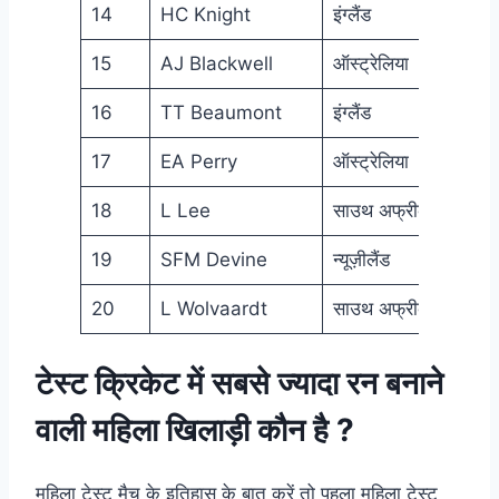
14
HC Knight
इंग्लैंड
201
15
AJ Blackwell
ऑस्ट्रेलिया
200
16
TT Beaumont
इंग्लैंड
200
17
EA Perry
ऑस्ट्रेलिया
200
18
L Lee
साउथ अफ्रीका
201
19
SFM Devine
न्यूज़ीलैंड
200
20
L Wolvaardt
साउथ अफ्रीका
201
टेस्ट क्रिकेट में सबसे ज्यादा रन बनाने
वाली महिला खिलाड़ी कौन है ?
महिला टेस्ट मैच के इतिहास के बात करें तो पहला महिला टेस्ट