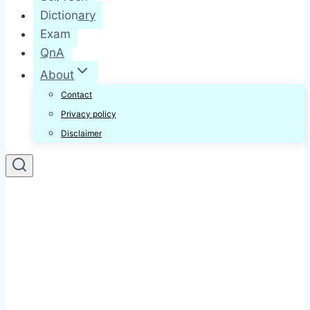
Dictionary
Exam
QnA
About
Contact
Privacy policy
Disclaimer