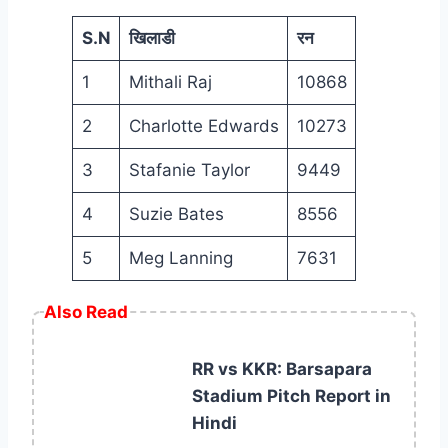
S.N
खिलाडी
रन
1
Mithali Raj
10868
2
Charlotte Edwards
10273
3
Stafanie Taylor
9449
4
Suzie Bates
8556
5
Meg Lanning
7631
Also Read
RR vs KKR: Barsapara
Stadium Pitch Report in
Hindi