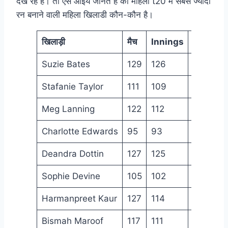
देख रहे है। तो ऐसे आइये जानते है की महिला t20 में सबसे ज्यादा
रन बनाने वाली महिला खिलाडी कौन-कौन है।
खिलाड़ी
मैच
Innings
रन
Suzie Bates
129
126
3511
Stafanie Taylor
111
109
3121
Meg Lanning
122
112
3168
Charlotte Edwards
95
93
2605
Deandra Dottin
127
125
2697
Sophie Devine
105
102
2665
Harmanpreet Kaur
127
114
2463
Bismah Maroof
117
111
2388
1