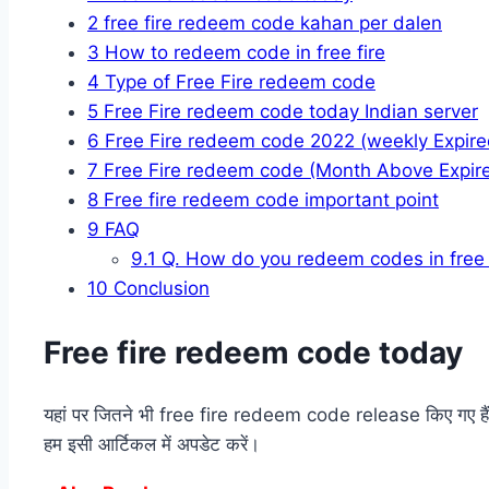
2
free fire redeem code kahan per dalen
3
How to redeem code in free fire
4
Type of Free Fire redeem code
5
Free Fire redeem code today Indian server
6
Free Fire redeem code 2022 (weekly Expire
7
Free Fire redeem code (Month Above Expir
8
Free fire redeem code important point
9
FAQ
9.1
Q. How do you redeem codes in free 
10
Conclusion
Free fire redeem code today
यहां पर जितने भी free fire redeem code release किए गए हैं। 
हम इसी आर्टिकल में अपडेट करें।