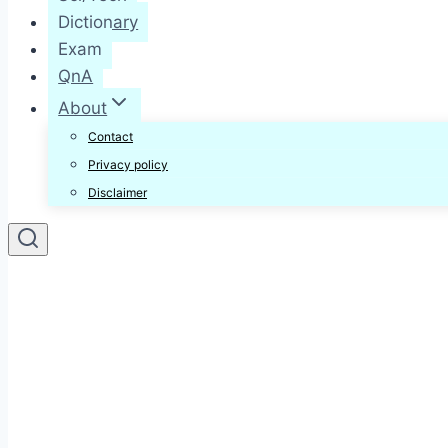
Dictionary
Exam
QnA
About
Contact
Privacy policy
Disclaimer