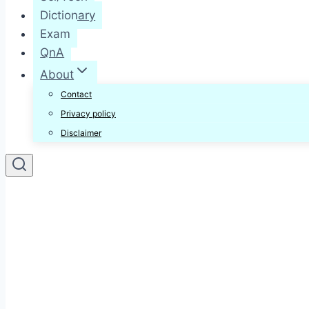
Dictionary
Exam
QnA
About
Contact
Privacy policy
Disclaimer