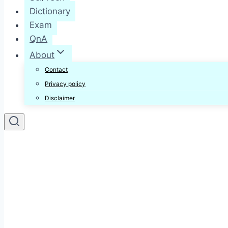
Dictionary
Exam
QnA
About
Contact
Privacy policy
Disclaimer