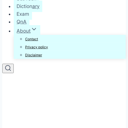
Dictionary
Exam
QnA
About
Contact
Privacy policy
Disclaimer