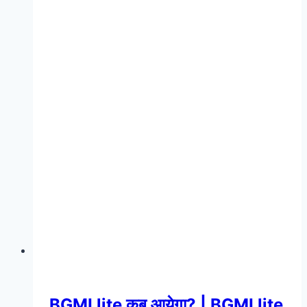
BGMI lite कब आयेगा? | BGMI lite