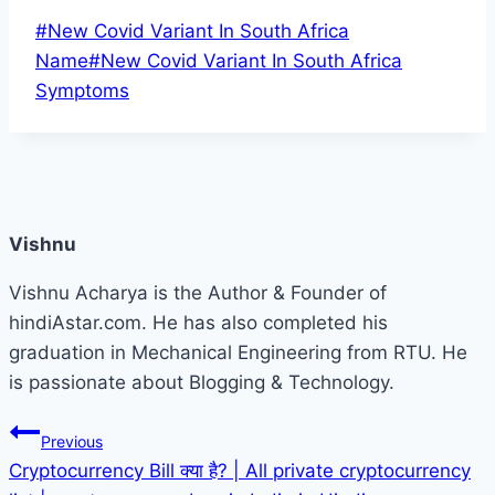
Post
#
New Covid Variant In South Africa
Tags:
Name
#
New Covid Variant In South Africa
Symptoms
Vishnu
Vishnu Acharya is the Author & Founder of
hindiAstar.com. He has also completed his
graduation in Mechanical Engineering from RTU. He
is passionate about Blogging & Technology.
Post
Previous
Cryptocurrency Bill क्या है? | All private cryptocurrency
navigation