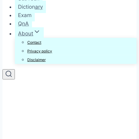
Dictionary
Exam
QnA
About
Contact
Privacy policy
Disclaimer