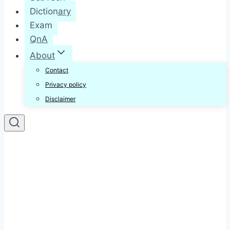
Dictionary
Exam
QnA
About
Contact
Privacy policy
Disclaimer