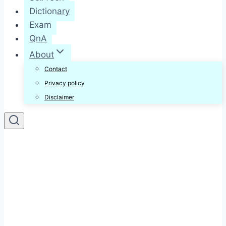
Dictionary
Exam
QnA
About
Contact
Privacy policy
Disclaimer