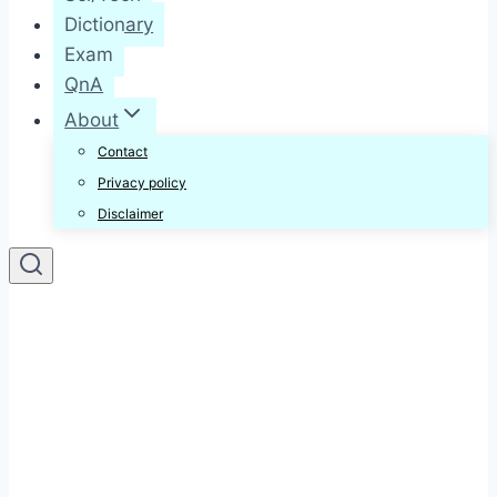
Dictionary
Exam
QnA
About
Contact
Privacy policy
Disclaimer