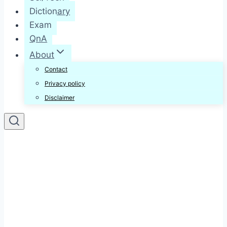
Dictionary
Exam
QnA
About
Contact
Privacy policy
Disclaimer