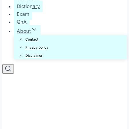
Dictionary
Exam
QnA
About
Contact
Privacy policy
Disclaimer