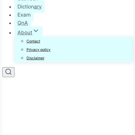
Dictionary
Exam
QnA
About
Contact
Privacy policy
Disclaimer